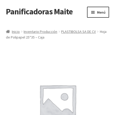
Panificadoras Maite
Ir
Ir
Menú
a
al
la
contenido
Inicio
navegación
Inicio
Inventario Producción
PLASTIBOLSA SA DE CV
Hoja
de Polipapel 25*35 – Caja
Carrito
Finalizar compra
Maite POS
Mi cuenta
Tienda