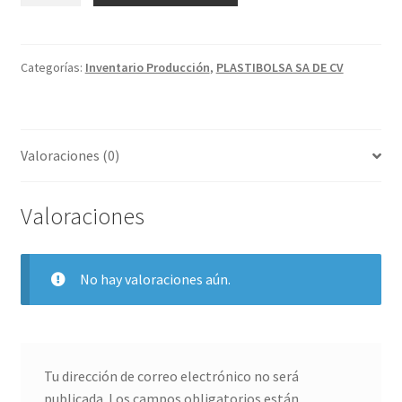
Polipapel
25*35
-
Categorías:
Inventario Producción
,
PLASTIBOLSA SA DE CV
Caja
cantidad
Valoraciones (0)
Valoraciones
No hay valoraciones aún.
Tu dirección de correo electrónico no será
publicada.
Los campos obligatorios están