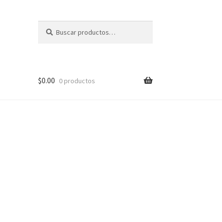
Buscar
Buscar
por:
$
0.00
0 productos