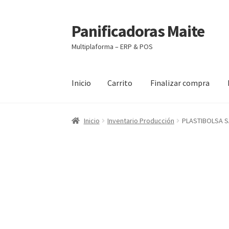
Panificadoras Maite
Ir
Ir
a
al
Multiplaforma – ERP & POS
la
contenido
navegación
Inicio
Carrito
Finalizar compra
Inicio
Carrito
Finalizar compra
Maite POS
Mi 
Inicio
Inventario Producción
PLASTIBOLSA S