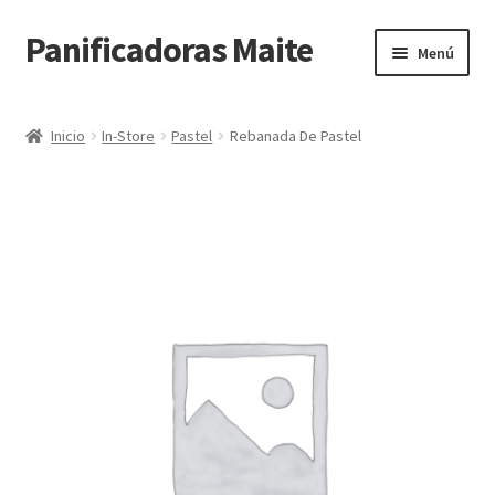
Panificadoras Maite
Ir
Ir
Menú
a
al
la
contenido
Inicio
navegación
Inicio
In-Store
Pastel
Rebanada De Pastel
Carrito
Finalizar compra
Maite POS
Mi cuenta
Tienda