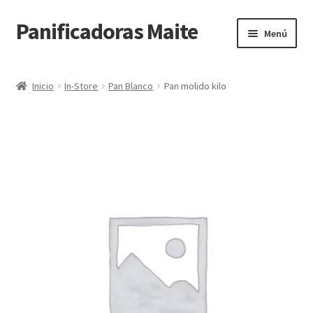
Panificadoras Maite
Ir
Ir
Menú
a
al
la
contenido
Inicio
navegación
Inicio
In-Store
Pan Blanco
Pan molido kilo
Carrito
Finalizar compra
Maite POS
Mi cuenta
Tienda