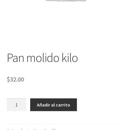
Pan molido kilo
$
32.00
Pan
Añadir al carrito
molido
kilo
cantidad