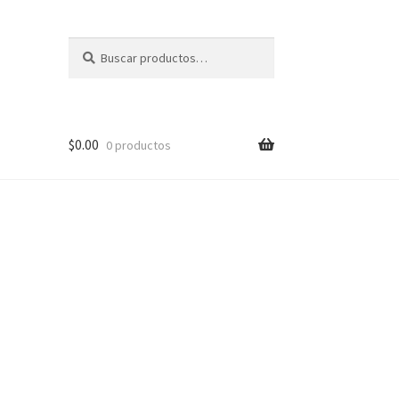
Buscar
Buscar
por:
$
0.00
0 productos