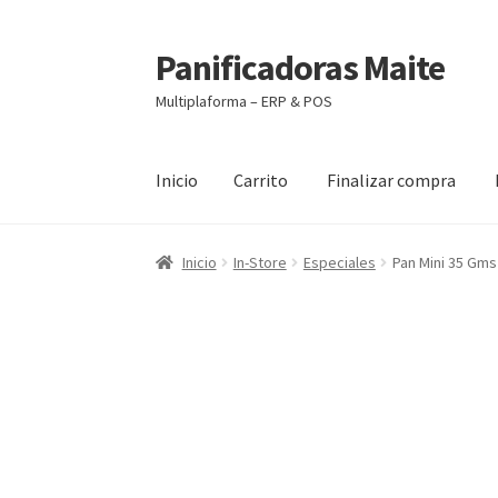
Panificadoras Maite
Ir
Ir
a
al
Multiplaforma – ERP & POS
la
contenido
navegación
Inicio
Carrito
Finalizar compra
Inicio
Carrito
Finalizar compra
Maite POS
Mi 
Inicio
In-Store
Especiales
Pan Mini 35 Gms