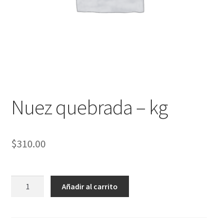
Nuez quebrada – kg
$
310.00
Nuez
Añadir al carrito
quebrada
-
kg