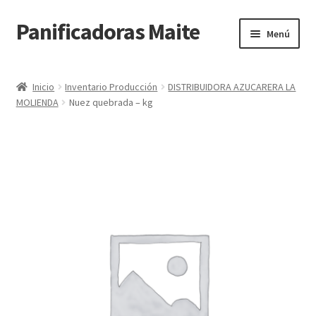
Panificadoras Maite
Ir
Ir
Menú
a
al
la
contenido
Inicio
navegación
Inicio
Inventario Producción
DISTRIBUIDORA AZUCARERA LA
MOLIENDA
Nuez quebrada – kg
Carrito
Finalizar compra
Maite POS
Mi cuenta
Tienda