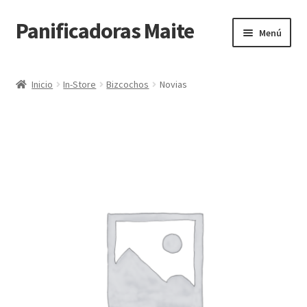
Panificadoras Maite
Ir
Ir
Menú
a
al
la
contenido
Inicio
navegación
Inicio
In-Store
Bizcochos
Novias
Carrito
Finalizar compra
Maite POS
Mi cuenta
Tienda