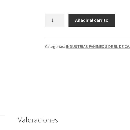
Malta
Añadir al carrito
Bulto
C/25kg
cantidad
Categorías:
INDUSTRIAS PANIMEX S DE RL DE CV
Valoraciones