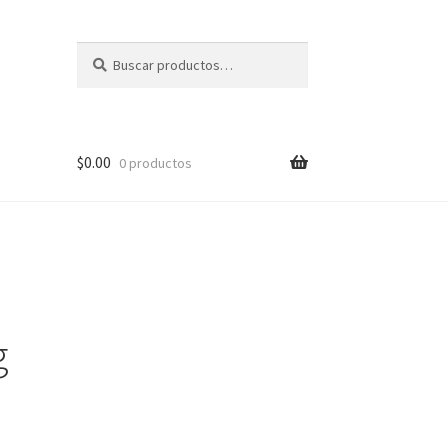
Buscar
Buscar
por:
$
0.00
0 productos
g