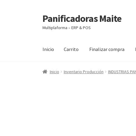
Panificadoras Maite
Ir
Ir
a
al
Multiplaforma – ERP & POS
la
contenido
navegación
Inicio
Carrito
Finalizar compra
Inicio
Carrito
Finalizar compra
Maite POS
Mi 
Inicio
Inventario Producción
INDUSTRIAS PAN