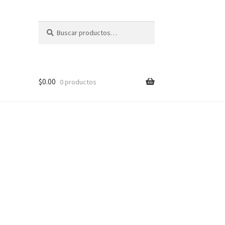
Buscar
Buscar
por:
$
0.00
0 productos