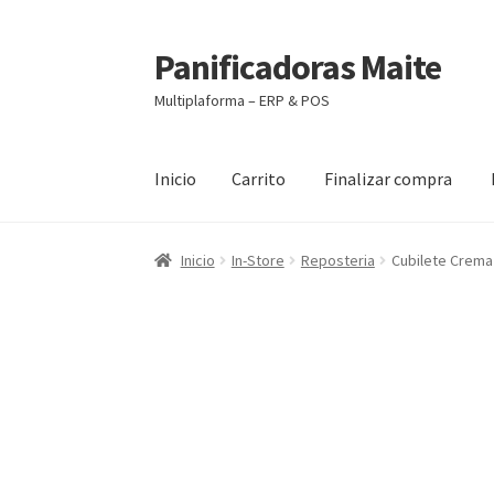
Panificadoras Maite
Ir
Ir
a
al
Multiplaforma – ERP & POS
la
contenido
navegación
Inicio
Carrito
Finalizar compra
Inicio
Carrito
Finalizar compra
Maite POS
Mi 
Inicio
In-Store
Reposteria
Cubilete Crema