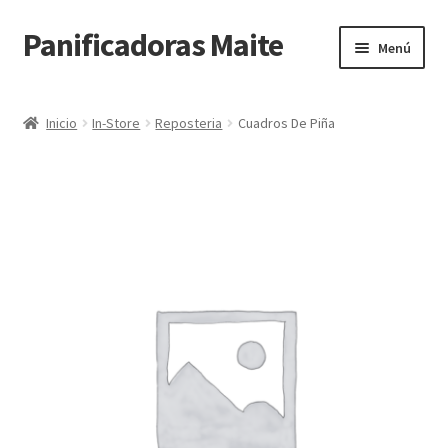
Panificadoras Maite
Ir
Ir
Menú
a
al
la
contenido
Inicio
navegación
Inicio
In-Store
Reposteria
Cuadros De Piña
Carrito
Finalizar compra
Maite POS
Mi cuenta
Tienda