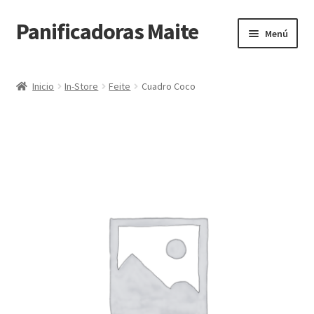
Panificadoras Maite
Ir
Ir
Menú
a
al
la
contenido
Inicio
navegación
Inicio
In-Store
Feite
Cuadro Coco
Carrito
Finalizar compra
Maite POS
Mi cuenta
Tienda