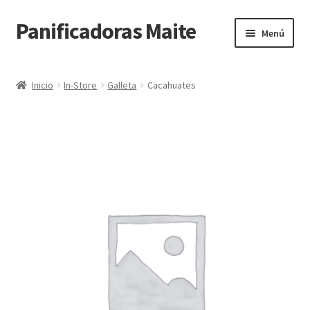
Panificadoras Maite
Ir
Ir
Menú
a
al
la
contenido
Inicio
navegación
Inicio
In-Store
Galleta
Cacahuates
Carrito
Finalizar compra
Maite POS
Mi cuenta
Tienda