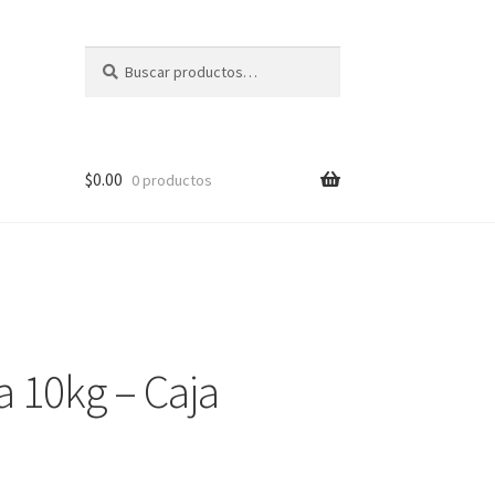
Buscar
Buscar
por:
$
0.00
0 productos
a 10kg – Caja