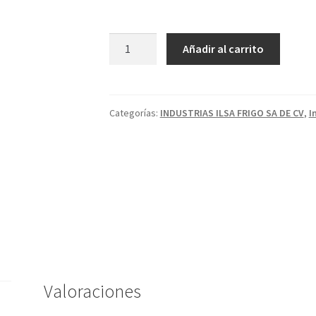
Crema
Añadir al carrito
Pura
Clásica
10kg
-
Categorías:
INDUSTRIAS ILSA FRIGO SA DE CV
,
I
Caja
cantidad
Valoraciones