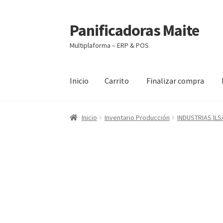
Panificadoras Maite
Ir
Ir
a
al
Multiplaforma – ERP & POS
la
contenido
navegación
Inicio
Carrito
Finalizar compra
Inicio
Carrito
Finalizar compra
Maite POS
Mi 
Inicio
Inventario Producción
INDUSTRIAS ILS